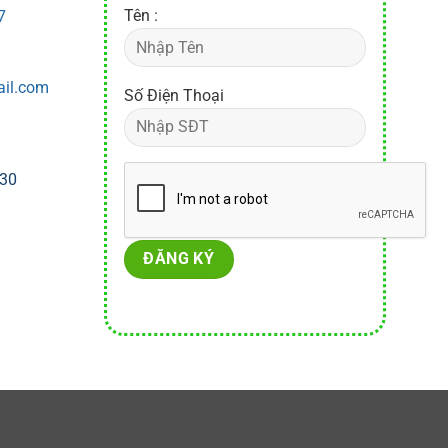
Tên :
7
ail.com
Số Điện Thoại
h30