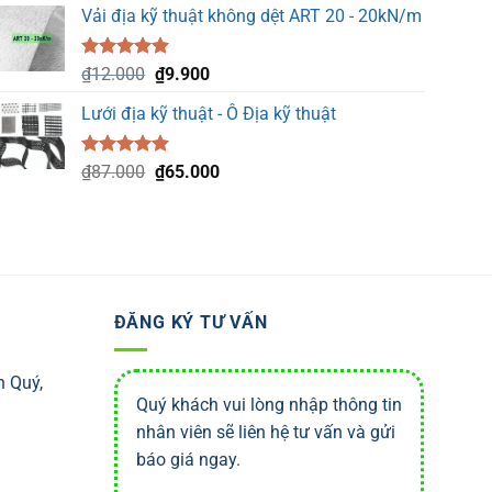
5 sao
Vải địa kỹ thuật không dệt ART 20 - 20kN/m
là:
tại
₫18.300.
là:
₫15.900.
Được xếp
Giá
Giá
₫
12.000
₫
9.900
hạng
5.00
gốc
hiện
5 sao
Lưới địa kỹ thuật - Ô Địa kỹ thuật
là:
tại
₫12.000.
là:
₫9.900.
Được xếp
Giá
Giá
₫
87.000
₫
65.000
hạng
5.00
gốc
hiện
5 sao
là:
tại
₫87.000.
là:
₫65.000.
ĐĂNG KÝ TƯ VẤN
n Quý,
Quý khách vui lòng nhập thông tin
nhân viên sẽ liên hệ tư vấn và gửi
báo giá ngay.