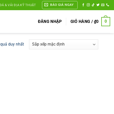
BÁO GIÁ NGAY
ĐÁ & VẢI ĐỊA KỸ THUẬT
ĐĂNG NHẬP
GIỎ HÀNG /
₫
0
0
t quả duy nhất