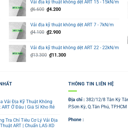
Vải địa kỹ thuật không dệt ART 15 - 15kN/m
₫15.500.
là:
Giá
Giá
₫
6.600
₫
4.200
₫13.400.
gốc
hiện
là:
tại
Vải địa kỹ thuật không dệt ART 7 - 7kN/m
₫6.600.
là:
Giá
Giá
₫
4.100
₫
2.900
₫4.200.
gốc
hiện
là:
tại
Vải địa kỹ thuật không dệt ART 22 - 22kN/m
₫4.100.
là:
Giá
Giá
₫
13.300
₫
11.300
₫2.900.
gốc
hiện
là:
tại
₫13.300.
là:
₫11.300.
 NHẤT
THÔNG TIN LIÊN HỆ
Địa chỉ :
382/12/8 Tân Kỳ Tâ
a Vải Địa Kỹ Thuật Không
P.Sơn Kỳ, Q.Tân Phú, TP.HCM
 ART Ở Đâu | Giá Sỉ Kho Rẻ
ng
Phone :
g Tra Chỉ Tiêu Cơ Lý Vải Địa
 Thuật ART | Chuẩn LAS-XD