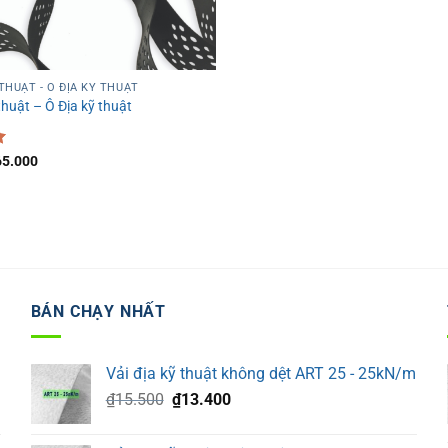
 THUẬT - Ô ĐỊA KỸ THUẬT
thuật – Ô Địa kỹ thuật
á
Giá
65.000
c
hiện
tại
7.000.
là:
₫65.000.
BÁN CHẠY NHẤT
Vải địa kỹ thuật không dệt ART 25 - 25kN/m
Giá
Giá
₫
15.500
₫
13.400
gốc
hiện
là:
tại