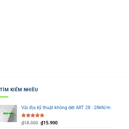
TÌM KIẾM NHIỀU
Vải địa kỹ thuật không dệt ART 28 - 28kN/m
Được xếp
Giá
Giá
₫
18.300
₫
15.900
hạng
5.00
gốc
hiện