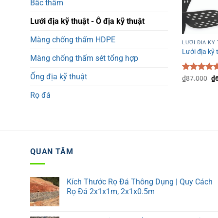
Bấc thấm
Lưới địa kỹ thuật - Ô địa kỹ thuật
Màng chống thấm HDPE
LƯỚI ĐỊA KỸ
Lưới địa kỹ 
Màng chống thấm sét tổng hợp
Ống địa kỹ thuật
Được xếp
Gi
₫
87.000
₫
gố
hạng
5
5
là:
sao
Rọ đá
₫8
QUAN TÂM
Kích Thước Rọ Đá Thông Dụng | Quy Cách
Rọ Đá 2x1x1m, 2x1x0.5m