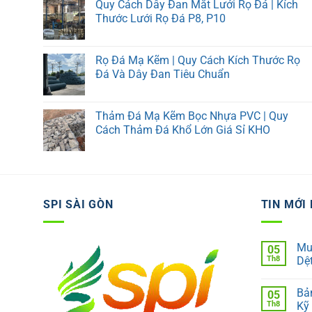
Quy Cách Dây Đan Mắt Lưới Rọ Đá | Kích
Thước Lưới Rọ Đá P8, P10
Rọ Đá Mạ Kẽm | Quy Cách Kích Thước Rọ
Đá Và Dây Đan Tiêu Chuẩn
Thảm Đá Mạ Kẽm Bọc Nhựa PVC | Quy
Cách Thảm Đá Khổ Lớn Giá Sỉ KHO
SPI SÀI GÒN
TIN MỚI
Mu
05
Th8
Dệt
Khô
có
Bản
05
bình
luận
Th8
Kỹ
ở