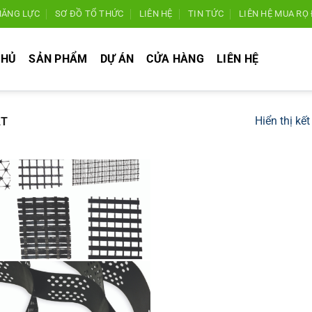
NĂNG LỰC
SƠ ĐỒ TỔ THỨC
LIÊN HỆ
TIN TỨC
LIÊN HỆ MUA RỌ 
CHỦ
SẢN PHẨM
DỰ ÁN
CỬA HÀNG
LIÊN HỆ
Hiển thị kế
ẬT