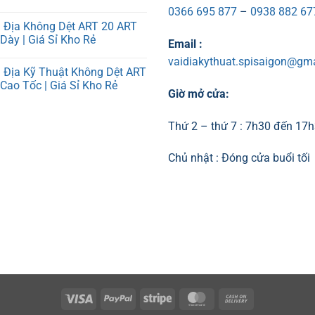
ng
0366 695 877
–
0938 882 67
i Địa Không Dệt ART 20 ART
Dày | Giá Sỉ Kho Rẻ
Email :
t
ng
g
ng
vaidiakythuat.spisaigon@gm
i Địa Kỹ Thuật Không Dệt ART
Cao Tốc | Giá Sỉ Kho Rẻ
Giờ mở cửa:
ng
ng
Thứ 2 – thứ 7 : 7h30 đến 17
t
Chủ nhật : Đóng cửa buổi tối
ẩn
t
ng
Visa
PayPal
Stripe
MasterCard
Cash
On