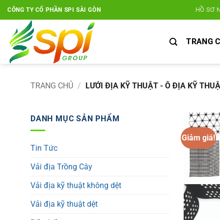
Bỏ
HỒ SƠ 
CÔNG TY CỔ PHẦN SPI SÀI GÒN
qua
nội
TRANG 
dung
TRANG CHỦ
/
LƯỚI ĐỊA KỸ THUẬT - Ô ĐỊA KỸ THU
DANH MỤC SẢN PHẨM
Giảm giá!
Tin Tức
Vải địa Trồng Cây
Vải địa kỹ thuật không dệt
Vải địa kỹ thuật dệt