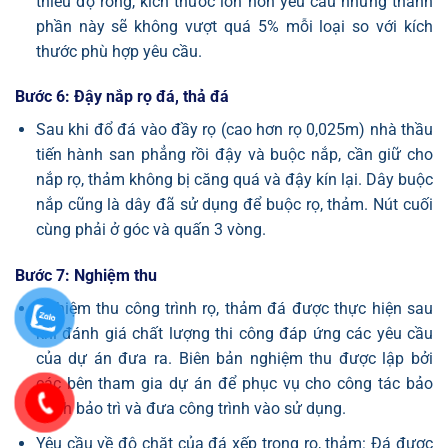
thiểu độ rỗng, kích thước lớn hơn yêu cầu nhưng thành
phần này sẽ không vượt quá 5% mỗi loại so với kích
thước phù hợp yêu cầu.
Bước 6: Đậy nắp rọ đá, thả đá
Sau khi đổ đá vào đầy rọ (cao hơn rọ 0,025m) nhà thầu
tiến hành san phẳng rồi đậy và buộc nắp, cần giữ cho
nắp rọ, thảm không bị căng quá và đậy kín lại. Dây buộc
nắp cũng là dây đã sử dụng để buộc rọ, thảm. Nút cuối
cùng phải ở góc và quấn 3 vòng.
Bước 7: Nghiệm thu
Nghiệm thu công trình rọ, thảm đá được thực hiện sau
khi đánh giá chất lượng thi công đáp ứng các yêu cầu
của dự án đưa ra. Biên bản nghiệm thu được lập bởi
các bên tham gia dự án để phục vụ cho công tác bảo
hành bảo trì và đưa công trình vào sử dụng.
Yêu cầu về độ chặt của đá xếp trong rọ, thảm: Đá được