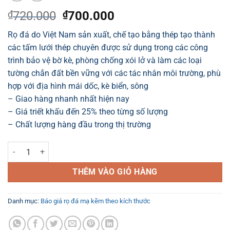
Giá
Giá
₫
720.000
₫
700.000
gốc
hiện
Rọ đá do Việt Nam sản xuất, chế tạo bằng thép tạo thành
là:
tại
các tấm lưới thép chuyên được sử dụng trong các công
₫720.000.
là:
trình bảo vệ bờ kè, phòng chống xói lở và làm các loại
₫700.000.
tường chắn đất bền vững với các tác nhân môi trường, phù
hợp với địa hình mái dốc, kè biển, sông
– Giao hàng nhanh nhất hiện nay
– Giá triết khấu đến 25% theo từng số lượng
– Chất lượng hàng đầu trong thị trường
Rọ đá 4m x 2m x 0.3m P10 (100x120mm) mắt lưới 10cmx12cm Đường k
THÊM VÀO GIỎ HÀNG
Danh mục:
Báo giá rọ đá mạ kẽm theo kích thước